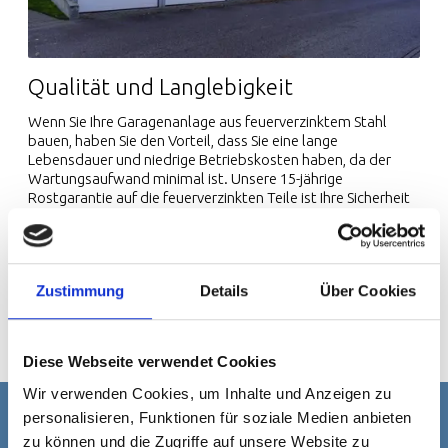
Qualität und Langlebigkeit
Wenn Sie Ihre Garagenanlage aus feuerverzinktem Stahl
bauen, haben Sie den Vorteil, dass Sie eine lange
Lebensdauer und niedrige Betriebskosten haben, da der
Wartungsaufwand minimal ist. Unsere 15-jährige
Rostgarantie auf die feuerverzinkten Teile ist Ihre Sicherheit
für eine gute Investition.
Es ist auch möglich, zwischen verschiedenen
Verkleidungstypen
für die Garagenanlage zu wählen. Auch
hier können Sie Verkleidungen wählen, die äußerst langlebig
Zustimmung
Details
Über Cookies
sind und nur minimalen Wartungsaufwand erfordern.
Diese Webseite verwendet Cookies
Wir verwenden Cookies, um Inhalte und Anzeigen zu
personalisieren, Funktionen für soziale Medien anbieten
zu können und die Zugriffe auf unsere Website zu