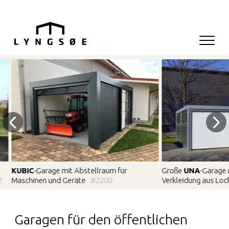
Hop til menu
Hop til indhold
Navigati
Hauptnavigation
KUBIC
-Garage mit Abstellraum für
Große
UNA
-Garage 
7
Maschinen und Geräte
#2200
Verkleidung aus Loc
Garagen für den öffentlichen