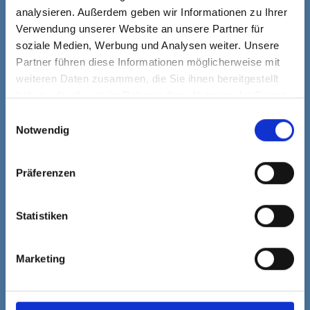
Häufig gestellte
analysieren. Außerdem geben wir Informationen zu Ihrer
Verwendung unserer Website an unsere Partner für
Fragen
soziale Medien, Werbung und Analysen weiter. Unsere
Partner führen diese Informationen möglicherweise mit
weiteren Daten zusammen, die Sie ihnen bereitgestellt
haben oder die sie im Rahmen Ihrer Nutzung der Dienste
gesammelt haben.
Einwilligungsauswahl
Wie viele Autos kann eine Garagenanlage
Notwendig
fassen?
Antwort:
Wir können Garagen für 2, 5, 30 oder mehr
Autos liefern.
Präferenzen
Statistiken
Welches Dachmaterial können wir für die
Garagen wählen?
Antwort:
Am häufigsten werden unsere 20mm
Marketing
starken, 5-lagigen Thermoclearplatten verwendet. Sie
können sich auch für Dachpappe,
Sedum
oder Stahl als
Dacheindeckung entscheiden.