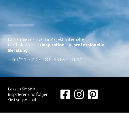
Lassen Sie uns über Ihr Projekt unterhalten,
und holen Sie sich
Inspiration
und
professionelle
Beratung
– Rufen Sie
04186-6969410
an
Lassen Sie sich
inspirieren und folgen
Sie Lyngsøe auf: