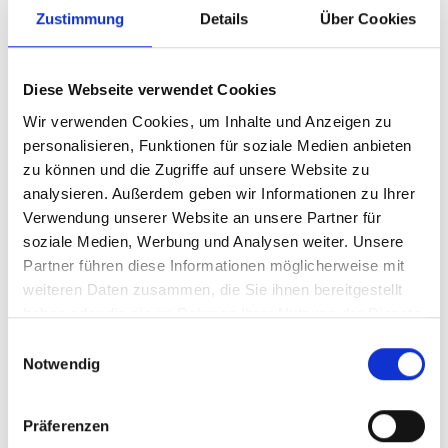
Zustimmung
Details
Über Cookies
Diese Webseite verwendet Cookies
Wir verwenden Cookies, um Inhalte und Anzeigen zu
personalisieren, Funktionen für soziale Medien anbieten
zu können und die Zugriffe auf unsere Website zu
analysieren. Außerdem geben wir Informationen zu Ihrer
Solide Konstruktion
Verwendung unserer Website an unsere Partner für
soziale Medien, Werbung und Analysen weiter. Unsere
Unsere Lösungen werden aus feuerverzinktem Stahl
Partner führen diese Informationen möglicherweise mit
hergestellt, einem soliden und verschleißfesten Material,
das nur minimalen Wartungsaufwand erfordert.
weiteren Daten zusammen, die Sie ihnen bereitgestellt
haben oder die sie im Rahmen Ihrer Nutzung der Dienste
Das Dach besteht aus 5-lagigen Thermoplatten aus
gesammelt haben.
Polycarbonat, die ebenfalls extrem schlagfest und langlebig
Einwilligungsauswahl
sind.
Notwendig
Allen Überdachungen gemeinsam ist ihre hohe Qualität und
ihre schöne Oberfläche.
Präferenzen