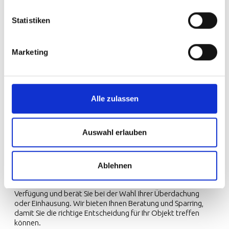
Statistiken
Marketing
Alle zulassen
Auswahl erlauben
Johannes S. Mauer
Vertriebsleiter
Brauchen Sie Beratung?
Ablehnen
Unser engagiertes Team von Beratern steht Ihnen gerne zur
Verfügung und berät Sie bei der Wahl Ihrer Überdachung
oder Einhausung. Wir bieten Ihnen Beratung und Sparring,
damit Sie die richtige Entscheidung für Ihr Objekt treffen
können.