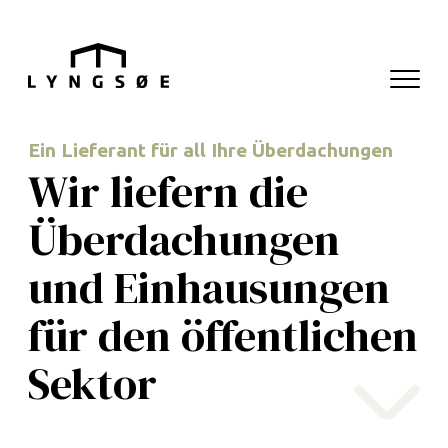
Hop til menu
Hop til indhold
Navigati
Hauptnavigation
Ein Lieferant für all Ihre Überdachungen
Wir
liefern
die
Überdachungen
und
Einhausungen
für
den
öffentlichen
Sektor