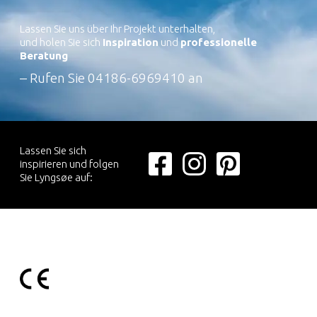
Lassen Sie uns über Ihr Projekt unterhalten,
und holen Sie sich
Inspiration
und
professionelle
Beratung
– Rufen Sie
04186-6969410
an
Lassen Sie sich
inspirieren und folgen
Sie Lyngsøe auf: