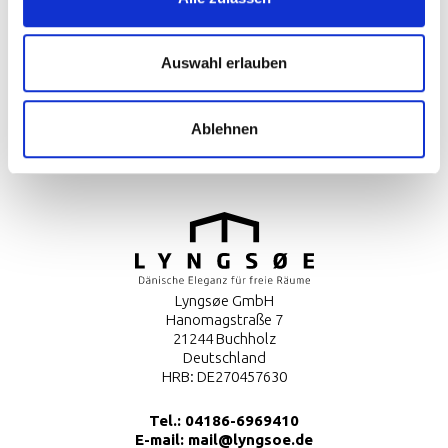
Auswahl erlauben
Ausstellungen
Über uns
Kontaktiere uns
Ablehnen
Anwendung und Wartung
Lyngsøe GmbH
Hanomagstraße 7
21244 Buchholz
Deutschland
HRB: DE270457630
Tel.:
04186-6969410
E-mail:
mail@lyngsoe.de