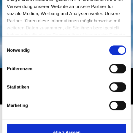
Verwendung unserer Website an unsere Partner für
soziale Medien, Werbung und Analysen weiter. Unsere
Partner führen diese Informationen möglicherweise mit
weiteren Daten zusammen, die Sie ihnen bereitgestellt
Lassen Sie uns über Ihr Projekt unterhalten,
und holen Sie sich
Inspiration
und
professionelle
haben oder die sie im Rahmen Ihrer Nutzung der Dienste
Beratung
gesammelt haben.
Einwilligungsauswahl
– Rufen Sie
04186-6969410
an
Notwendig
Präferenzen
Lassen Sie sich
inspirieren und folgen
Statistiken
Sie Lyngsøe auf:
Marketing
Alle zulassen