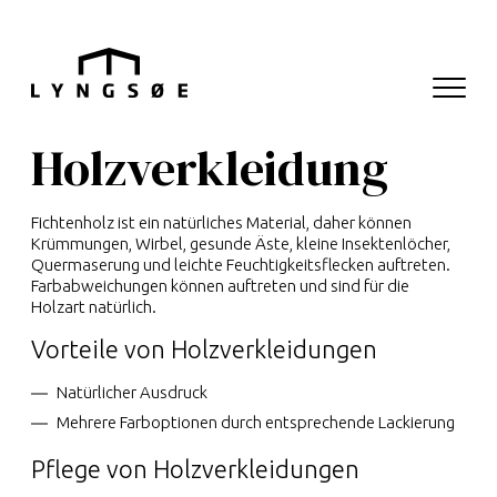
Hop til menu
Hop til indhold
Navigati
Hauptnavigation
Holzverkleidung
Fichtenholz ist ein natürliches Material, daher können
Krümmungen, Wirbel, gesunde Äste, kleine Insektenlöcher,
Quermaserung und leichte Feuchtigkeitsflecken auftreten.
Farbabweichungen können auftreten und sind für die
Holzart natürlich.
Vorteile von Holzverkleidungen
Natürlicher Ausdruck
Mehrere Farboptionen durch entsprechende Lackierung
Pflege von Holzverkleidungen