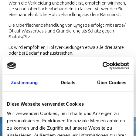
Wenn die Verkleidung unbehandelt ist, empfehlen wir Ihnen,
sie sofort oberflächenbehandeln zu lassen. Verwenden Sie
eine handelsübliche Holzbehandlung aus dem Baumarkt.
Die Oberflächenbehandlung von Lyngsøe erfolgt mit Farbe/
Öl auf Wasserbasis und Grundierung als Schutz gegen
Fäulnis/Pilz.
Es wird empfohlen, Holzverkleidungen etwa alle drei Jahre
oder bei Bedarf nachzustreichen.
Reinigung von Holzverkleidungen
Reinigen Sie die Holzverkleidung mit einem milden
Reinigungsmittel und spülen Sie mit Wasser nach. Bei Bedarf
Zustimmung
Details
Über Cookies
kann ein Algizid oder Holzreiniger verwendet werden -
beachten Sie die Anweisungen des Produkts.
Diese Webseite verwendet Cookies
Wir verwenden Cookies, um Inhalte und Anzeigen zu
personalisieren, Funktionen für soziale Medien anbieten
zu können und die Zugriffe auf unsere Website zu
analysieren. Außerdem geben wir Informationen zu Ihrer